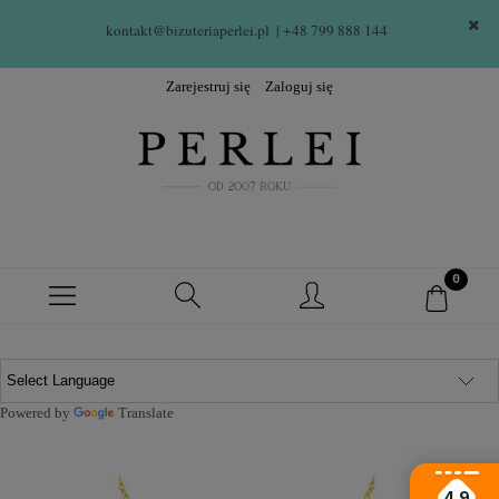
kontakt@bizuteriaperlei.pl
| +48 799 888 144  
Zarejestruj się
Zaloguj się
Powered by
Translate
4.9