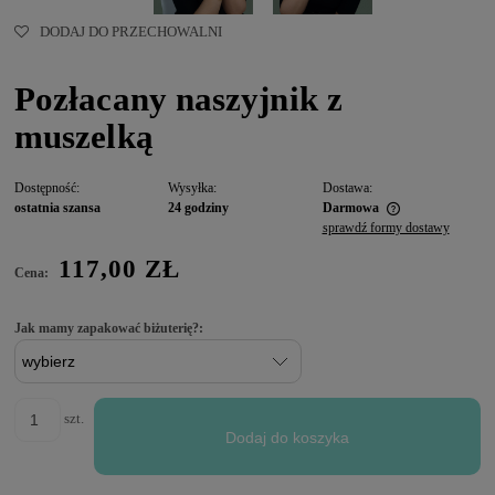
DODAJ DO PRZECHOWALNI
Pozłacany naszyjnik z
muszelką
Dostępność:
Wysyłka:
Dostawa:
ostatnia szansa
24 godziny
Darmowa
sprawdź formy dostawy
117,00 ZŁ
Cena:
Jak mamy zapakować biżuterię?:
szt.
Dodaj do koszyka