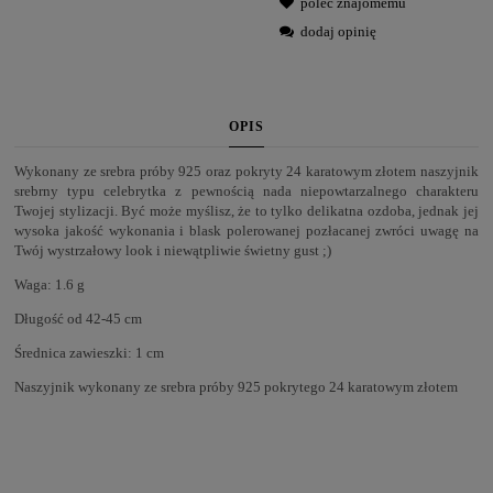
poleć znajomemu
dodaj opinię
OPIS
Wykonany ze srebra próby 925 oraz pokryty 24 karatowym złotem naszyjnik
srebrny typu celebrytka z pewnością nada niepowtarzalnego charakteru
Twojej stylizacji. Być może myślisz, że to tylko delikatna ozdoba, jednak jej
wysoka jakość wykonania i blask polerowanej pozłacanej zwróci uwagę na
Twój wystrzałowy look i niewątpliwie świetny gust ;)
Waga: 1.6 g
Długość od 42-45 cm
Średnica zawieszki: 1 cm
Naszyjnik wykonany ze srebra próby 925 pokrytego 24 karatowym złotem