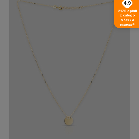
4.9
2175
opinii
z całego
okresu