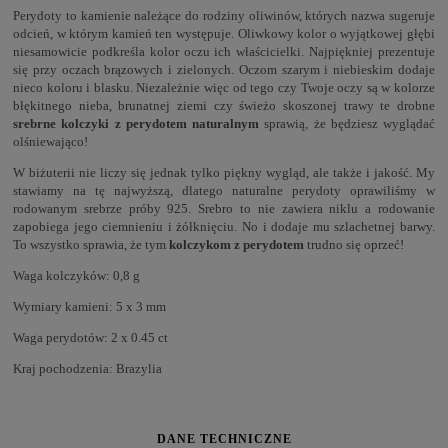
Perydoty to kamienie należące do rodziny oliwinów, których nazwa sugeruje
odcień, w którym kamień ten występuje. Oliwkowy kolor o wyjątkowej głębi
niesamowicie podkreśla kolor oczu ich właścicielki. Najpiękniej prezentuje
się przy oczach brązowych i zielonych. Oczom szarym i niebieskim dodaje
nieco koloru i blasku. Niezależnie więc od tego czy Twoje oczy są w kolorze
błękitnego nieba, brunatnej ziemi czy świeżo skoszonej trawy te drobne
srebrne kolczyki z perydotem naturalnym
sprawią, że będziesz wyglądać
olśniewająco!
W biżuterii nie liczy się jednak tylko piękny wygląd, ale także i jakość. My
stawiamy na tę najwyższą, dlatego naturalne perydoty oprawiliśmy w
rodowanym srebrze próby 925. Srebro to nie zawiera niklu a rodowanie
zapobiega jego ciemnieniu i żółknięciu. No i dodaje mu szlachetnej barwy.
To wszystko sprawia, że tym
kolczykom z perydotem
trudno się oprzeć!
Waga kolczyków: 0,8 g
Wymiary kamieni: 5 x 3 mm
Waga perydotów: 2 x 0.45 ct
Kraj pochodzenia: Brazylia
DANE TECHNICZNE