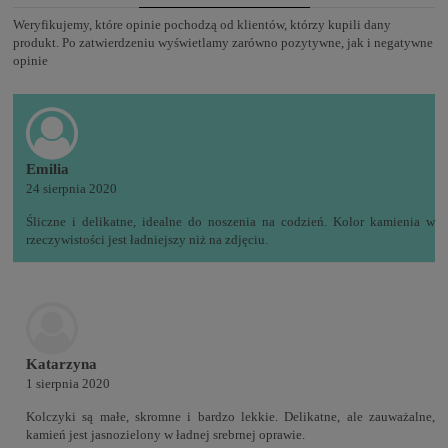
Weryfikujemy, które opinie pochodzą od klientów, którzy kupili dany
produkt. Po zatwierdzeniu wyświetlamy zarówno pozytywne, jak i negatywne
opinie
Emilia
24 sierpnia 2020
Śliczne i delikatne, idealne do noszenia na codzień. Kolor kamienia w
rzeczywistości jest ładniejszy niż na zdjęciu.
Katarzyna
1 sierpnia 2020
Kolczyki są małe, skromne i bardzo lekkie. Delikatne, ale zauważalne,
kamień jest jasnozielony w ładnej srebrnej oprawie.