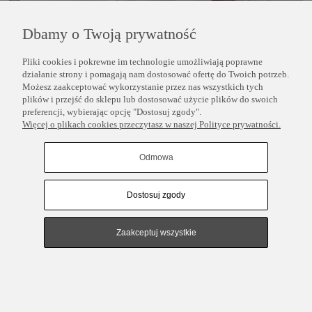
Dbamy o Twoją prywatność
Pliki cookies i pokrewne im technologie umożliwiają poprawne
POMOC
działanie strony i pomagają nam dostosować ofertę do Twoich potrzeb.
Możesz zaakceptować wykorzystanie przez nas wszystkich tych
plików i przejść do sklepu lub dostosować użycie plików do swoich
INFORMACJE
preferencji, wybierając opcję "Dostosuj zgody".
Więcej o plikach cookies przeczytasz w naszej Polityce prywatności.
COPYRIGHT © 2025 PERLEI
Odmowa
Dostosuj zgody
Pokaż pełną wersję strony
Sklep internetowy Shoper.pl
Zaakceptuj wszystkie