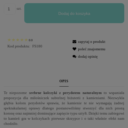
szt.
Dodaj do koszyka
0.0
zapytaj o produkt
Kod produktu:
FS180
poleć znajomemu
dodaj opinię
OPIS
Te niepozorne
srebrne kolczyki z perydotem naturalnym
to wspaniała
propozycja dla miłośniczek subtelnej biżuterii z kamieniami. Niezwykła
głębia koloru perydotów sprawia, że kamienie te nie wymagają żadnej
spektakularnej oprawy dlatego postanowiliśmy stworzyć dla nich prostą
koronę oraz najmniej dominujące zapięcie typu sztyft. Dzięki temu zabiegowi
to kamień gra w kolczykach pierwsze skrzypce i o taki właśnie efekt nam
chodziło.