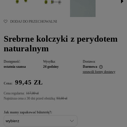
DODAJ DO PRZECHOWALNI
Srebrne kolczyki z perydotem
naturalnym
Dostępność:
Wysyłka:
Dostawa:
ostatnia szansa
24 godziny
Darmowa
sprawdź formy dostawy
99,45 ZŁ
Cena:
Cena regularna:
117,00 zł
Najniższa cena z 30 dni przed obniżką:
93,60 zł
Jak mamy zapakować biżuterię?: