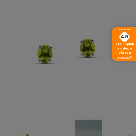
4.9
2175
opinii
z całego
okresu