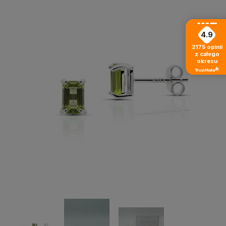
4.9
2175
opinii
z całego
okresu