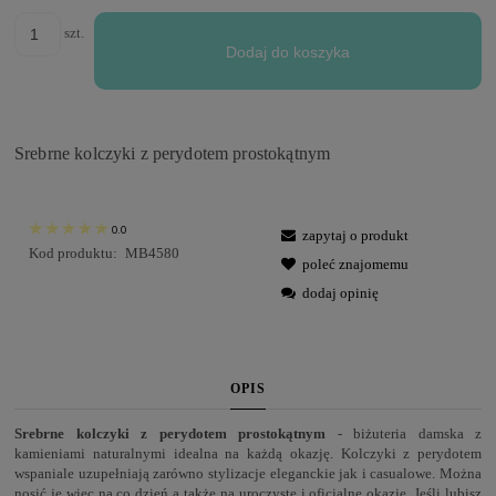
szt.
Dodaj do koszyka
Srebrne kolczyki z perydotem prostokątnym
0.0
zapytaj o produkt
Kod produktu:
MB4580
poleć znajomemu
dodaj opinię
OPIS
Srebrne kolczyki z perydotem prostokątnym
- biżuteria damska z
kamieniami naturalnymi idealna na każdą okazję. Kolczyki z perydotem
wspaniale uzupełniają zarówno stylizacje eleganckie jak i casualowe. Można
nosić je więc na co dzień a także na uroczyste i oficjalne okazje. Jeśli lubisz