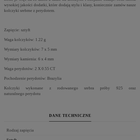
wysokiej jakości dodatki, które dodają stylu i klasy, koniecznie zamów nasze
kolczyki srebrne z perydotem.
Zapięcie: sztyft
Waga kolczyków: 1.22 g
Wymiary kolczyków: 7 x 5 mm
Wymiary kamienia: 6 x 4 mm
Waga perydotów: 2 X 0.55 CT
Pochodzenie perydotów: Brazylia
Kolczyki wykonane z rodowanego srebra próby 925 oraz
naturalnego perydotu
DANE TECHNICZNE
Rodzaj zapięcia
Sztyft