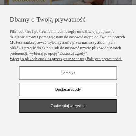
Dbamy o Twoją prywatność
Pliki cookies i pokrewne im technologie umożliwiają poprawne
POMOC
działanie strony i pomagają nam dostosować ofertę do Twoich potrzeb.
Możesz zaakceptować wykorzystanie przez nas wszystkich tych
plików i przejść do sklepu lub dostosować użycie plików do swoich
INFORMACJE
preferencji, wybierając opcję "Dostosuj zgody".
Więcej o plikach cookies przeczytasz w naszej Polityce prywatności.
COPYRIGHT © 2025 PERLEI
Odmowa
Dostosuj zgody
Pokaż pełną wersję strony
Sklep internetowy Shoper.pl
Zaakceptuj wszystkie