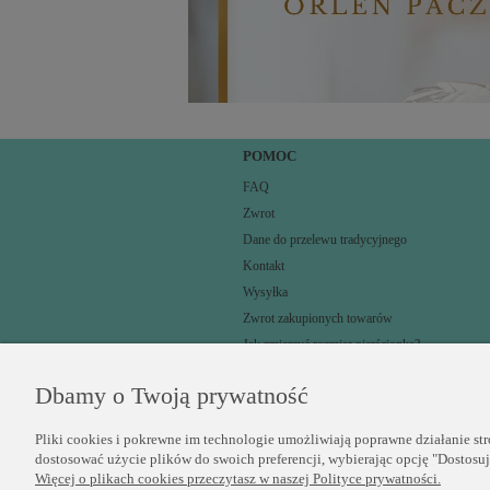
POMOC
FAQ
Zwrot
Dane do przelewu tradycyjnego
Kontakt
Wysyłka
Zwrot zakupionych towarów
Jak zmierzyć rozmiar pierścionka?
Dbamy o Twoją prywatność
Pliki cookies i pokrewne im technologie umożliwiają poprawne działanie st
dostosować użycie plików do swoich preferencji, wybierając opcję "Dostosu
Więcej o plikach cookies przeczytasz w naszej Polityce prywatności.