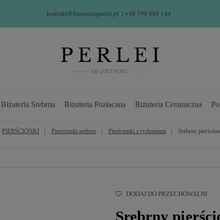
kontakt@bizuteriaperlei.pl
| +48 799 888 144  
Biżuteria Srebrna
Biżuteria Pozłacana
Biżuteria Ceramiczna
Po
PIERŚCIONKI
Pierścionki srebrne
Pierścionki z cyrkoniami
Srebrny pierścion
DODAJ DO PRZECHOWALNI
Srebrny pierści