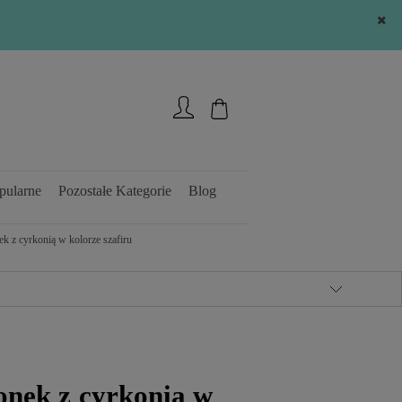
Zarejestruj się
Zaloguj się
pularne
Pozostałe Kategorie
Blog
ek z cyrkonią w kolorze szafiru
onek z cyrkonią w