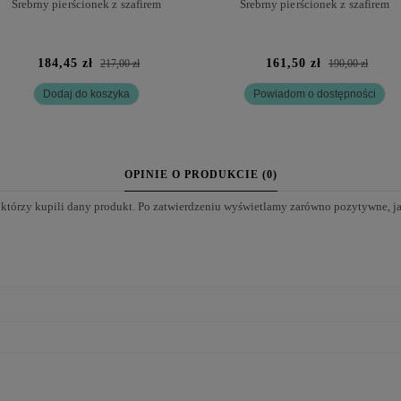
Srebrny pierścionek z szafirem
Srebrny pierścionek z szafirem
184,45 zł
161,50 zł
217,00 zł
190,00 zł
Dodaj do koszyka
Powiadom o dostępności
OPINIE O PRODUKCIE (0)
 którzy kupili dany produkt. Po zatwierdzeniu wyświetlamy zarówno pozytywne, j