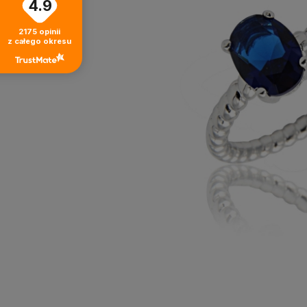
4.9
2175
opinii
z całego okresu