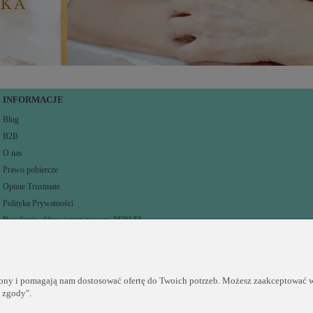
INFORMACJE
Blog
B2B
O nas
Prawo pobiercze
Opinie Trustmate
Polityka Prywatności
Regulamin sklepu internetowego PERLEI
rony i pomagają nam dostosować ofertę do Twoich potrzeb. Możesz zaakceptować wy
j zgody".