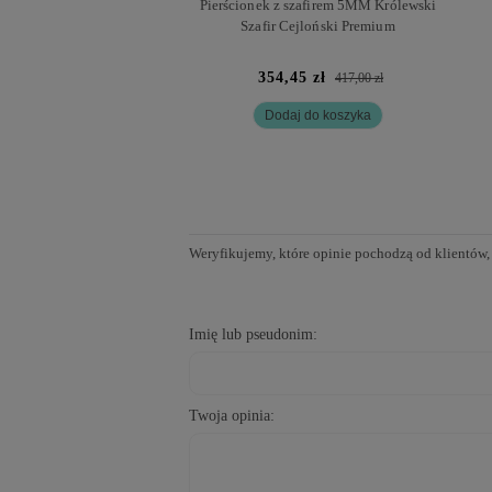
Pierścionek z szafirem 5MM Królewski
Szafir Cejloński Premium
354,45 zł
417,00 zł
Dodaj do koszyka
Weryfikujemy, które opinie pochodzą od klientów,
Imię lub pseudonim:
Twoja opinia: