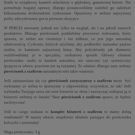
Szafir to wyjątkowy kamień szlachetny o głębokiej, granatowej barwie. Nie
potrzebuje bogatej oprawy, dlatego postanowiliśmy ozdobić go zaledwie
kilkunastoma drobniutkimi cyrkoniami. Oprawiony w srebrze najwyższej
próby zdecydowanie gra tu pierwsze skrzypce.
W PERLEI stawiamy jednak nie tylko na wygląd, ale i na jakość naszych
produktów. Dlatego pierścionek poddaliśmy procesowi rodowania, który
sprawia, że srebro nie ciemnieje i nie żółknie, co jest jego naturalną
właściwością. Cyrkonie, których użyliśmy, aby podkreślić naturalne piękno
szafiru, to kamienie najwyższej klasy. Aby połyskiwały jak diamenty
oszlifowaliśmy je w specjalny, unikatowy sposób. Główny element
pierścionka- szafir, to kamień naturalny, nie sztuczny czy syntetyczny
(pojęcia te wbrew pozorom nie są tożsame). To właśnie dlatego nasz srebrny
pierścionek z szafirem
naturalnym robi takie wrażenie.
Jeśli zastanawiasz się czy
pierścionek zaręczynowy z szafirem
może być
wykonany ze srebra to śpieszymy z odpowiedzią- oczywiście, że tak! Jeśli
wybranka Twojego serca nie nosi biżuterii ze złota i zazwyczaj widujesz ją w
biżuterii srebrnej to śmiało! Nasz
pierścionek z szafirem
sprawi, że będzie
zachwycona!
Jeśli to czego szukasz to
komplet biżuterii z szafirem
to mamy dobrą
wiadomość! W naszej ofercie znajdziesz idealnie pasujące do pierścionka
kolczyki
i
zawieszkę
!
Waga pierścionka: 3 g