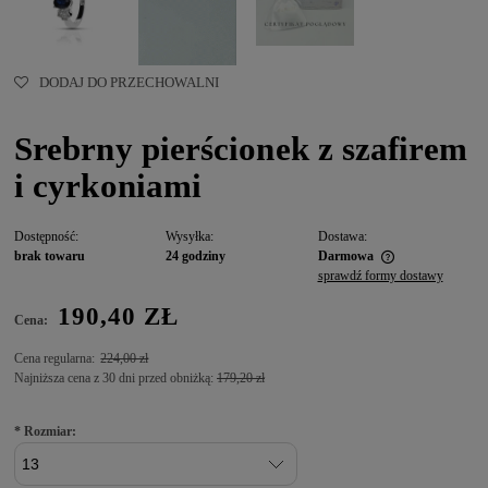
DODAJ DO PRZECHOWALNI
Srebrny pierścionek z szafirem
i cyrkoniami
Dostępność:
Wysyłka:
Dostawa:
brak towaru
24 godziny
Darmowa
sprawdź formy dostawy
190,40 ZŁ
Cena:
Cena regularna:
224,00 zł
Najniższa cena z 30 dni przed obniżką:
179,20 zł
*
Rozmiar: