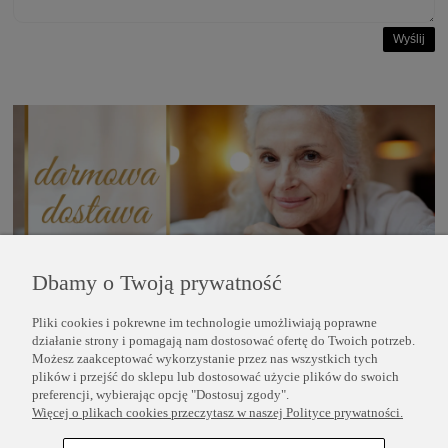
Wyślij
Dbamy o Twoją prywatność
Pliki cookies i pokrewne im technologie umożliwiają poprawne
POMOC
działanie strony i pomagają nam dostosować ofertę do Twoich potrzeb.
Możesz zaakceptować wykorzystanie przez nas wszystkich tych
plików i przejść do sklepu lub dostosować użycie plików do swoich
INFORMACJE
preferencji, wybierając opcję "Dostosuj zgody".
Więcej o plikach cookies przeczytasz w naszej Polityce prywatności.