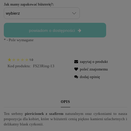
Jak mamy zapakować biżuterię?:
powiadom o dostępności
*
- Pole wymagane
1.0
zapytaj o produkt
Kod produktu:
FS23Ring-13
poleć znajomemu
dodaj opinię
OPIS
Ten srebrny
pierścionek z szafirem
naturalnym oraz cyrkoniami to nasza
propozycja dla kobiet, które w biżuterii cenią piękno kamieni szlachetnych i
delikatny blask cyrkonii.