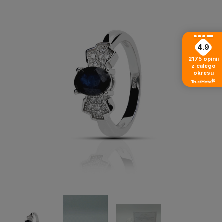
4.9
2175
opinii
z całego
okresu