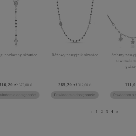
gi pozłacany różaniec
Różowy naszyjnik różaniec
Srebrny naszyj
zawieszkami
gwiaz
316,20 zł
265,20 zł
111,0
372,00 zł
312,00 zł
wiadom o dostępności
Powiadom o dostępności
Powiadom o d
«
1
2
3
4
»