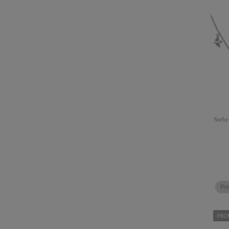
Srebr
Po
PRO