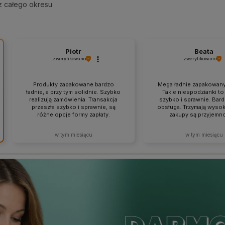
z całego okresu
Piotr
Beata
zweryfikowano
zweryfikowano
Produkty zapakowane bardzo
Mega ładnie zapakowany
ładnie, a przy tym solidnie. Szybko
Takie niespodzianki to j
realizują zamówienia. Transakcja
szybko i sprawnie. Bar
przeszła szybko i sprawnie, są
obsługa. Trzymają wysok
różne opcje formy zapłaty.
zakupy są przyjemno
w tym miesiącu
w tym miesiącu