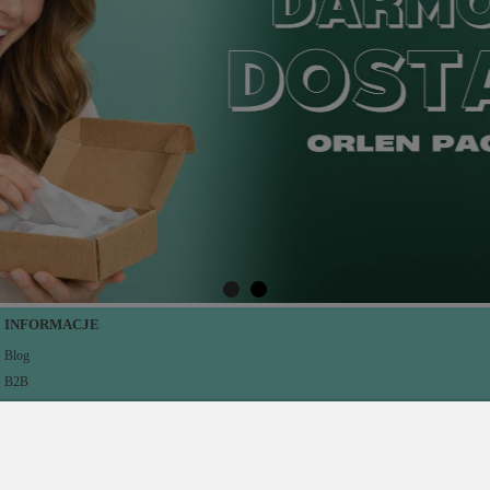
INFORMACJE
Blog
B2B
O nas
Prawo pobiercze
Opinie Trustmate
Polityka Prywatności