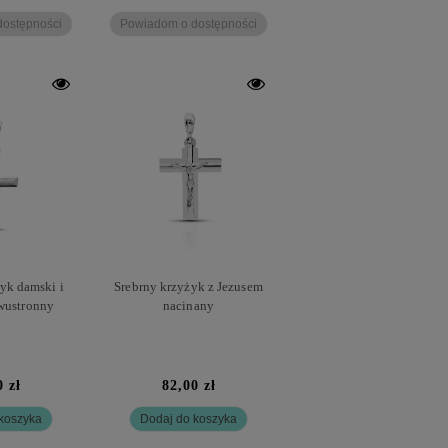
ostępności
Powiadom o dostępności
yk damski i
Srebrny krzyżyk z Jezusem
wustronny
nacinany
0 zł
82,00 zł
koszyka
Dodaj do koszyka