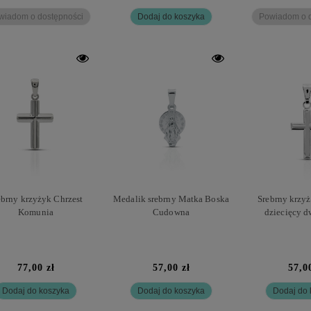
wiadom o dostępności
Dodaj do koszyka
Powiadom o d
ebrny krzyżyk Chrzest
Medalik srebrny Matka Boska
Srebrny krzyż
Komunia
Cudowna
dziecięcy d
77,00 zł
57,00 zł
57,0
Dodaj do koszyka
Dodaj do koszyka
Dodaj do 