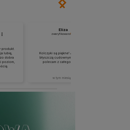
Eliza
zweryfikowano
zw
Rewelacja,
 produkt.
przys
a lubię,
Kolczyki są piękne! A kamienie
zabezpiec
dzo dobra
błyszczą cudownym blaskiem,
zakupy b
i poziom,
polecam z całego serca❤️
przyjemne,
ścią.
ostatni
wytrzymał
w tym miesiącu
w
zachwyco