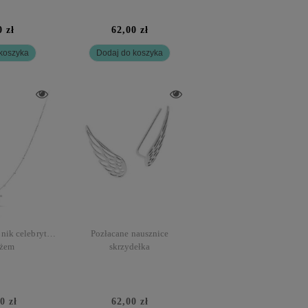
0 zł
62,00 zł
koszyka
Dodaj do koszyka
nik celebrytka
Pozłacane nausznice
yżem
skrzydełka
0 zł
62,00 zł