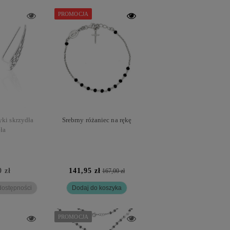
PROMOCJA
yki skrzydła
Srebrny różaniec na rękę
ła
0 zł
141,95 zł
167,00 zł
ostępności
Dodaj do koszyka
PROMOCJA