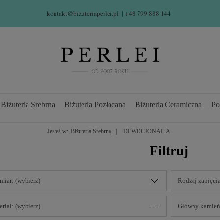
kontakt@bizuteriaperlei.pl
| +48 799 888 144  
Biżuteria Srebrna
Biżuteria Pozłacana
Biżuteria Ceramiczna
Po
Jesteś w:
Biżuteria Srebrna
DEWOCJONALIA
Filtruj
miar: (wybierz)
Rodzaj zapięcia
riał: (wybierz)
Główny kamień: