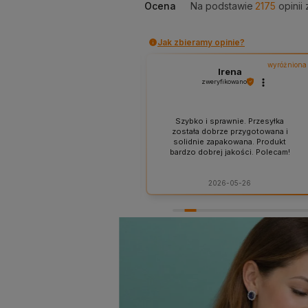
Ocena
Na podstawie
2175
opinii
Jak zbieramy opinie?
wyróżniona
wyróżniona
Agnieszka
Irena
zweryfikowano
zweryfikowano
 czas, bez nerwów, zgodnie z
Szybko i sprawnie. Przesyłka
zapowiedzią. Jestem bardzo
została dobrze przygotowana i
zięczna za tak profesjonalną
solidnie zapakowana. Produkt
ługę i mistrzowskie podejście
bardzo dobrej jakości. Polecam!
do klienta.
2026-06-08
2026-05-26