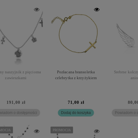
ny naszyjnik z pięcioma
Pozłacana bransoletka
Srebrne kolcz
zawieszkami
celebrytka z krzyżykiem
anio
191,00 zł
71,00 zł
80,0
wiadom o dostępności
Dodaj do koszyka
Powiadom o d
MOCJA
PROMOCJA