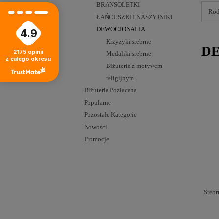
BRANSOLETKI
Rod
ŁAŃCUSZKI I NASZYJNIKI
DEWOCJONALIA
4.9
Krzyżyki srebrne
D
2175
opinii
Medaliki srebrne
z całego okresu
Biżuteria z motywem
religijnym
Biżuteria Pozłacana
Popularne
Pozostałe Kategorie
Nowości
Promocje
Srebr