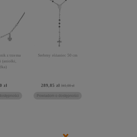
nik z trzema
Srebrny różaniec 50 cm
 (aniołki,
dka)
0 zł
289,85 zł
341,00 zł
ostępności
Powiadom o dostępności