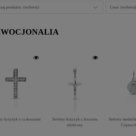
zaj produktu: (wybierz)
Cena: (wybierz)
EWOCJONALIA
ny krzyżyk z cyrkoniami
Srebrny krzyżyk z Jezusem
Srebrny medali
zdobiony
Częstoc