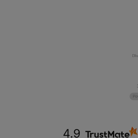
Dłu
Po
4.9