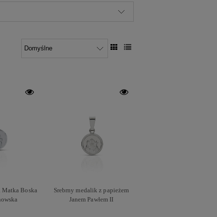
k Matka Boska
Srebrny medalik z papieżem
howska
Janem Pawłem II