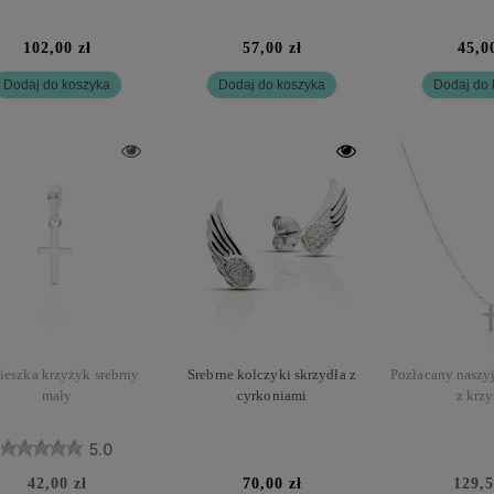
102,00 zł
57,00 zł
45,0
Dodaj do koszyka
Dodaj do koszyka
Dodaj do 
ieszka krzyżyk srebrny
Srebrne kolczyki skrzydła z
Pozłacany naszyj
mały
cyrkoniami
z krz
5.0
42,00 zł
70,00 zł
129,5