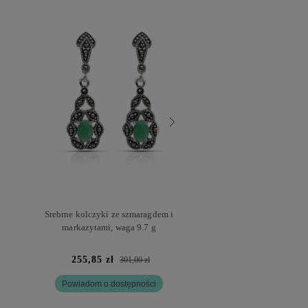
Srebrne kolczyki ze szmaragdem i
Srebrne kolczyki ze s
markazytami, waga 9.7 g
markazytami, waga
255,85 zł
238,85 zł
301,00 zł
281
Powiadom o dostępności
Powiadom o dostę