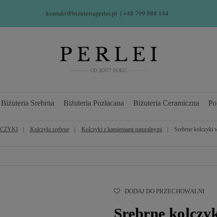
kontakt@bizuteriaperlei.pl
| +48 799 888 144  
Biżuteria Srebrna
Biżuteria Pozłacana
Biżuteria Ceramiczna
Po
CZYKI
Kolczyki srebrne
Kolczyki z kamieniami naturalnymi
Srebrne kolczyki 
DODAJ DO PRZECHOWALNI
Srebrne kolczyk