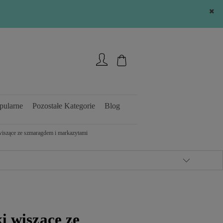
Zarejestruj się
Zaloguj się
pularne
Pozostałe Kategorie
Blog
wiszące ze szmaragdem i markazytami
i wiszące ze