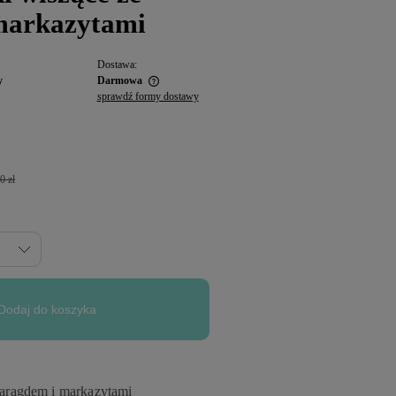
markazytami
Dostawa:
y
Darmowa
sprawdź formy dostawy
0 zł
Dodaj do koszyka
maragdem i markazytami