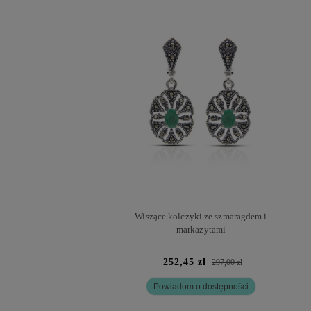
Wiszące kolczyki ze szmaragdem i
markazytami
252,45 zł
297,00 zł
Powiadom o dostępności