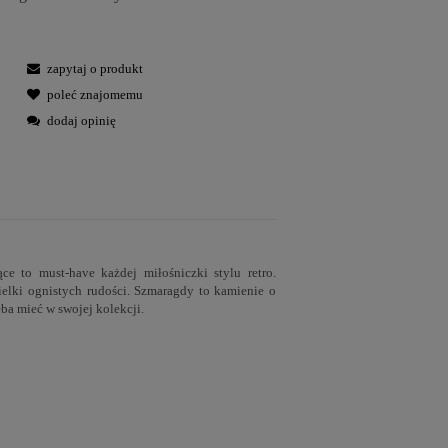
zapytaj o produkt
poleć znajomemu
dodaj opinię
ce to must-have każdej miłośniczki stylu retro.
ielki ognistych rudości. Szmaragdy to kamienie o
eba mieć w swojej kolekcji.