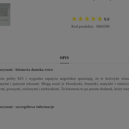
5.0
Kod produktu:
SM4590
OPIS
zytami - biżuteria damska retro
bro próby 925 i wygodne zapięcia angielskie sprawiają, że te kolczyki wiszą
mnymi i jasnymi włosami. Mogą nosić je blondynki, brunetki, szatynki i właścic
i, piwnymi, zielonymi i niebieskimi. Ta biżuteria to po prostu dodatek, który trz
azytami - szczegółowe informacje