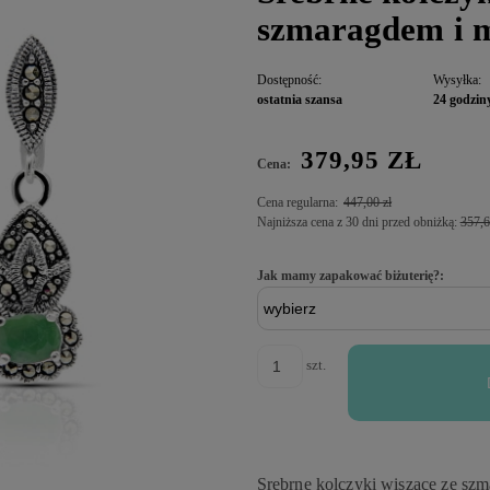
szmaragdem i 
Dostępność:
Wysyłka:
ostatnia szansa
24 godzin
379,95 ZŁ
Cena:
Cena regularna:
447,00 zł
Najniższa cena z 30 dni przed obniżką:
357,6
Jak mamy zapakować biżuterię?:
szt.
Srebrne kolczyki wiszące ze sz