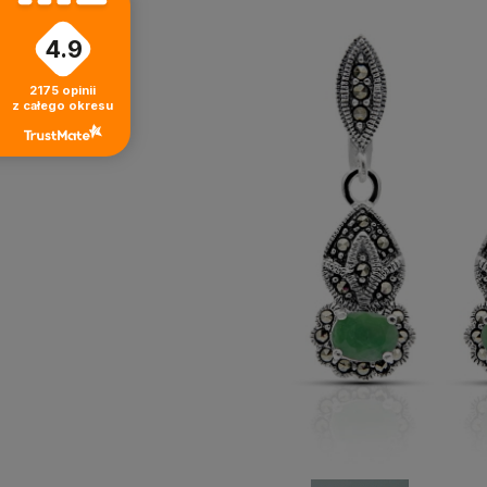
4.9
2175
opinii
z całego okresu