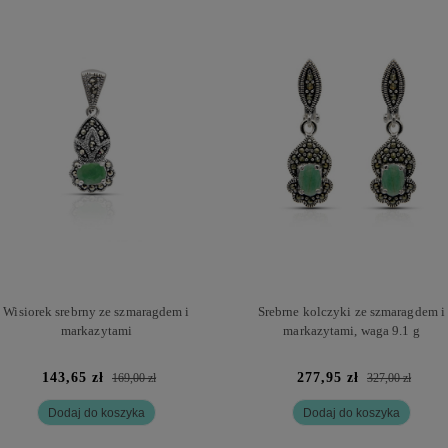
Wisiorek srebrny ze szmaragdem i
Srebrne kolczyki ze szmaragdem i
markazytami
markazytami, waga 9.1 g
143,65 zł
277,95 zł
169,00 zł
327,00 zł
Dodaj do koszyka
Dodaj do koszyka