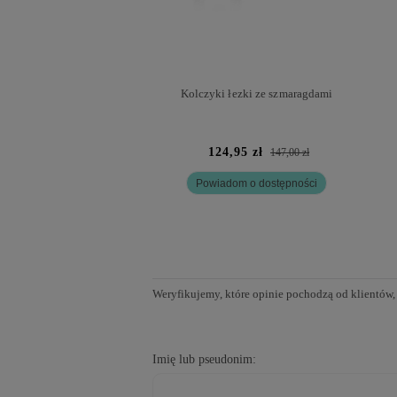
Kolczyki łezki ze szmaragdami
124,95 zł
147,00 zł
Powiadom o dostępności
Weryfikujemy, które opinie pochodzą od klientów,
Imię lub pseudonim: