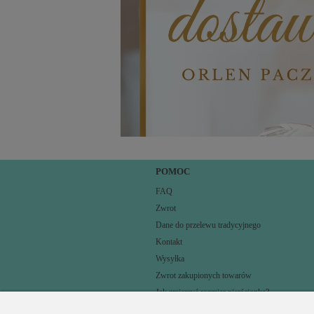
POMOC
FAQ
Zwrot
Dane do przelewu tradycyjnego
Kontakt
Wysyłka
Zwrot zakupionych towarów
Jak zmierzyć rozmiar pierścionka?