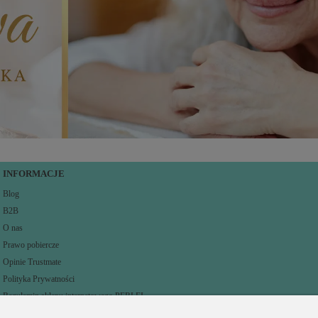
INFORMACJE
Blog
B2B
O nas
Prawo pobiercze
Opinie Trustmate
Polityka Prywatności
Regulamin sklepu internetowego PERLEI