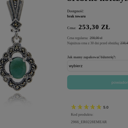
Dostępność:
brak towaru
253,30 ZŁ
Cena:
Cena regularna:
298,00 zł
Najniższa cena z 30 dni przed obniżką:
238,4
Jak mamy zapakować biżuterię?:
powiadom
5.0
Kod produktu:
2966_ER0228EMEAR