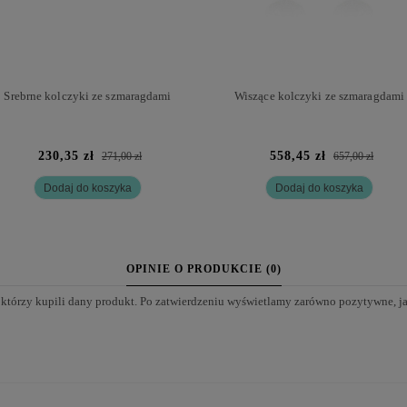
Srebrne kolczyki ze szmaragdami
Wiszące kolczyki ze szmaragdami
230,35 zł
558,45 zł
271,00 zł
657,00 zł
Dodaj do koszyka
Dodaj do koszyka
OPINIE O PRODUKCIE (0)
 którzy kupili dany produkt. Po zatwierdzeniu wyświetlamy zarówno pozytywne, j