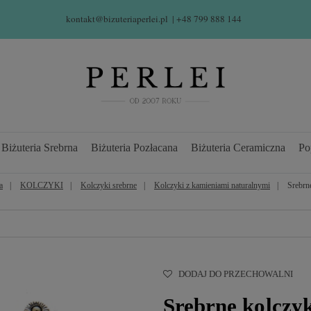
kontakt@bizuteriaperlei.pl
| +48 799 888 144  
Biżuteria Srebrna
Biżuteria Pozłacana
Biżuteria Ceramiczna
Po
a
KOLCZYKI
Kolczyki srebrne
Kolczyki z kamieniami naturalnymi
Srebrn
DODAJ DO PRZECHOWALNI
Srebrne kolczy