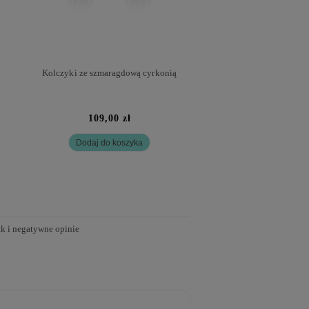
Kolczyki ze szmaragdową cyrkonią
Kolczyki ze szmaragdow
109,00 zł
99,00 zł
Dodaj do koszyka
Dodaj do kosz
ak i negatywne opinie