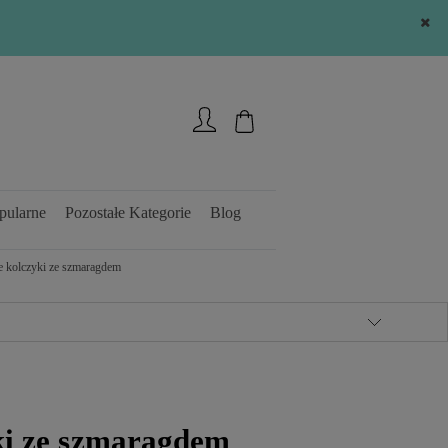
Zarejestruj się
Zaloguj się
pularne
Pozostałe Kategorie
Blog
e kolczyki ze szmaragdem
ki ze szmaragdem