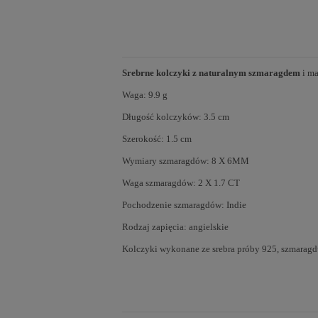
Srebrne kolczyki z naturalnym szmaragdem
i ma
Waga: 9.9 g
Długość kolczyków: 3.5 cm
Szerokość: 1.5 cm
Wymiary szmaragdów: 8 X 6MM
Waga szmaragdów: 2 X 1.7 CT
Pochodzenie szmaragdów: Indie
Rodzaj zapięcia: angielskie
Kolczyki wykonane ze srebra próby 925, szmarag