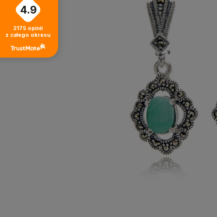
4.9
2175
opinii
z całego okresu