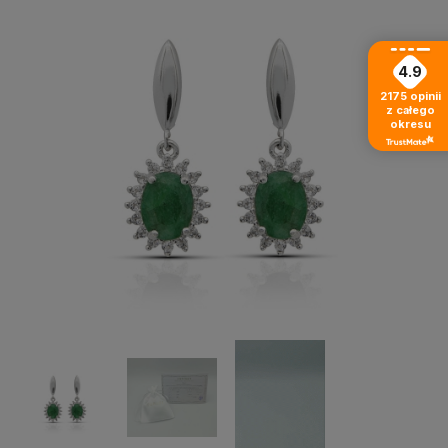
4.9
2175
opinii
z całego
okresu