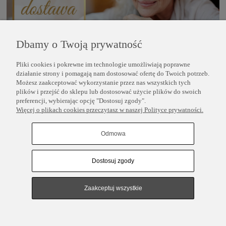
Dbamy o Twoją prywatność
Pliki cookies i pokrewne im technologie umożliwiają poprawne
POMOC
działanie strony i pomagają nam dostosować ofertę do Twoich potrzeb.
Możesz zaakceptować wykorzystanie przez nas wszystkich tych
plików i przejść do sklepu lub dostosować użycie plików do swoich
INFORMACJE
preferencji, wybierając opcję "Dostosuj zgody".
Więcej o plikach cookies przeczytasz w naszej Polityce prywatności.
COPYRIGHT © 2025 PERLEI
Odmowa
Dostosuj zgody
Pokaż pełną wersję strony
Sklep internetowy Shoper.pl
Zaakceptuj wszystkie