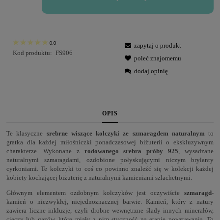
0.0
zapytaj o produkt
Kod produktu:
FS906
poleć znajomemu
dodaj opinię
OPIS
Te klasyczne
srebrne wiszące kolczyki ze szmaragdem naturalnym
to
gratka dla każdej miłośniczki ponadczasowej biżuterii o ekskluzywnym
charakterze. Wykonane z
rodowanego srebra próby 925
, wysadzane
naturalnymi szmaragdami, ozdobione połyskującymi niczym brylanty
cyrkoniami. Te kolczyki to coś co powinno znaleźć się w kolekcji każdej
kobiety kochającej biżuterię z naturalnymi kamieniami szlachetnymi.
Głównym elementem ozdobnym kolczyków jest oczywiście
szmaragd
-
kamień o niezwykłej, niejednoznacznej barwie. Kamień, który z natury
zawiera liczne inkluzje, czyli drobne wewnętrzne ślady innych minerałów,
cieczy lub gazów, które miały z nim styczność na etapie powstawania. To