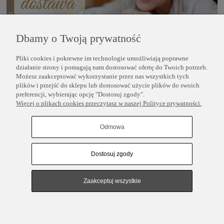
Dbamy o Twoją prywatność
Pliki cookies i pokrewne im technologie umożliwiają poprawne
POMOC
działanie strony i pomagają nam dostosować ofertę do Twoich potrzeb.
Możesz zaakceptować wykorzystanie przez nas wszystkich tych
plików i przejść do sklepu lub dostosować użycie plików do swoich
INFORMACJE
preferencji, wybierając opcję "Dostosuj zgody".
Więcej o plikach cookies przeczytasz w naszej Polityce prywatności.
COPYRIGHT © 2025 PERLEI
Odmowa
Dostosuj zgody
Pokaż pełną wersję strony
Sklep internetowy Shoper.pl
Zaakceptuj wszystkie