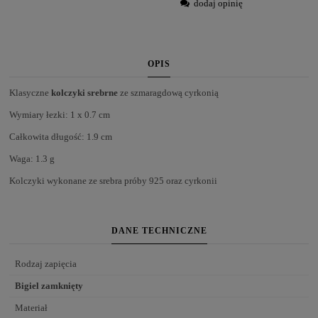
dodaj opinię
OPIS
Klasyczne
kolczyki srebrne
ze szmaragdową cyrkonią
Wymiary łezki: 1 x 0.7 cm
Całkowita długość: 1.9 cm
Waga: 1.3 g
Kolczyki wykonane ze srebra próby 925 oraz cyrkonii
DANE TECHNICZNE
Rodzaj zapięcia
Bigiel zamknięty
Materiał