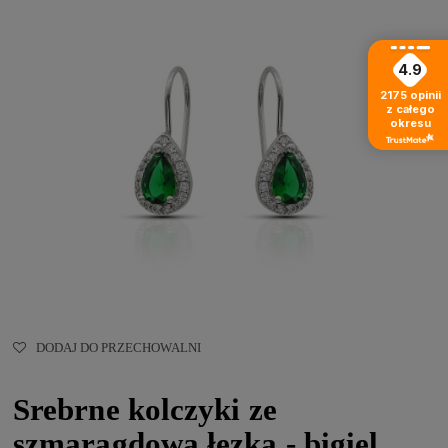
4.9
2175
opinii
z całego
okresu
DODAJ DO PRZECHOWALNI
Srebrne kolczyki ze
szmaragdową łezką - bigiel